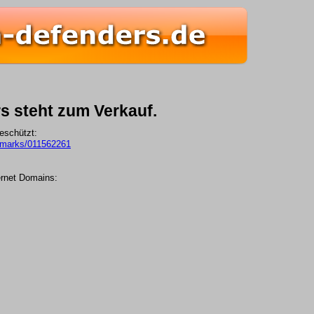
s steht zum Verkauf.
eschützt:
demarks/011562261
ernet Domains: